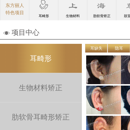
东方丽人
特色项目
耳畸形
生物材料
肋软骨矫正
鼓
项目中心
耳缺失
隐耳
耳畸形
生物材料矫正
肋软骨耳畸形矫正