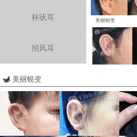
林子豪
刘宏建
杯状耳
美丽蜕变
医生
医生
招风耳
美丽蜕变