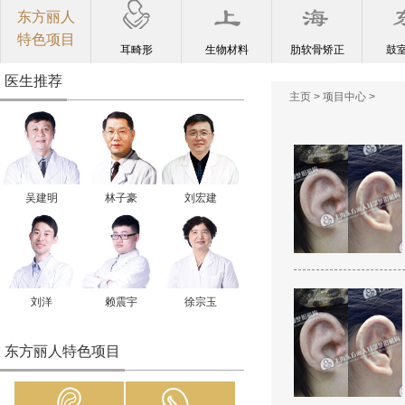
东方丽人
特色项目
耳畸形
生物材料
肋软骨矫正
鼓
医生推荐
主页
>
项目中心
>
吴建明
林子豪
刘宏建
刘洋
赖震宇
徐宗玉
东方丽人特色项目